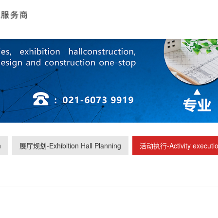
n
展厅规划-Exhibition Hall Planning
活动执行-Activity executi