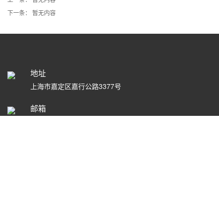
下一条：
暂无内容
地址
上海市嘉定区嘉行公路3377号
邮箱
电话
15900772232
Copyright © 2019 - 2023上海紫宣展览展示服务有限公司 版权所有
沪ICP备18030210号-1
请输入你的需求