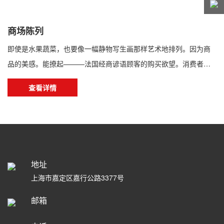
商场陈列
即使是水果蔬菜，也要像一幅静物写生画那样艺术地排列。因为商
品的美感。能撩起———法国经商谚语顾客的购买欲望。消费者进
店购买商品，能否清晰、准确地感知商品形象，获得良好的情绪体
查看详情
验，很大程度上取决于商品的陈列状况。为此，应根据消费者的心
理特征，讲求商品陈列艺术，使商品陈列做到醒目、便利、美观、
实用。商品陈列直接关系到顾客的购买欲望，具体到经营实践中，
商品陈列应注意哪些问题呢?商品陈列位置的选择，摆放式...
地址
上海市嘉定区嘉行公路3377号
邮箱